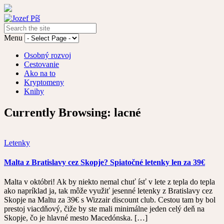
Menu
Osobný rozvoj
Cestovanie
Ako na to
Kryptomeny
Knihy
Currently Browsing:
lacné
Letenky
Malta z Bratislavy cez Skopje? Spiatočné letenky len za 39€
Malta v októbri! Ak by niekto nemal chuť ísť v lete z tepla do tepla
ako napríklad ja, tak môže využiť jesenné letenky z Bratislavy cez
Skopje na Maltu za 39€ s Wizzair discount club. Cestou tam by bol
prestoj viacdňový, čiže by ste mali minimálne jeden celý deň na
Skopje, čo je hlavné mesto Macedónska. […]