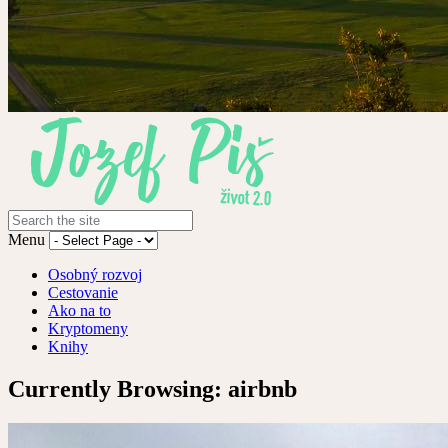
Menu
Osobný rozvoj
Cestovanie
Ako na to
Kryptomeny
Knihy
Currently Browsing:
airbnb