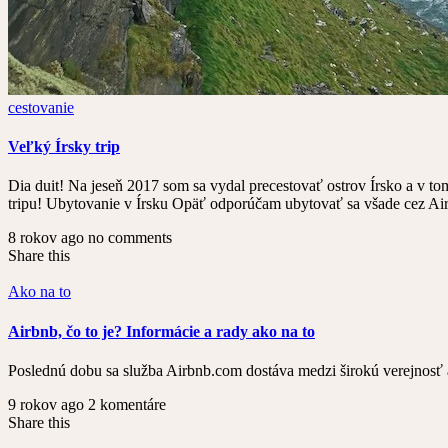
cestovanie
Veľký Írsky trip
Dia duit! Na jeseň 2017 som sa vydal precestovať ostrov Írsko a v tom
tripu! Ubytovanie v Írsku Opäť odporúčam ubytovať sa všade cez Air
8 rokov ago
no comments
Share this
Ako na to
Airbnb, čo to je? Informácie a rady ako na to
Poslednú dobu sa služba Airbnb.com dostáva medzi širokú verejnosť aj
9 rokov ago
2 komentáre
Share this