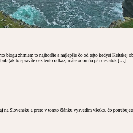
to blogu zhrniem to najhoršie a najlepšie čo od tejto kedysi Keltskej o
bnb (ak to spravíte cez tento odkaz, máte odomňa pár desiatok […]
 na Slovensku a preto v tomto článku vysvetlím všetko, čo potrebujete