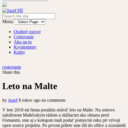
Menu
Osobný rozvoj
Cestovanie
Ako na to
Kryptomeny
Knihy
cestovanie
Share this
Leto na Malte
by
Jozef
8 rokov ago
no comments
V lete 2018 mi firma ponúkla stráviť leto na Malte. Na ostrove
založenom Maltézskym rádom a slúžiacim ako obrana pred
Osmanmi, sme aj s kolegom mali podať pomocnú ruku pri vývoji
open source projektu.
Po prvom prílete sme išli do office a zoznámili