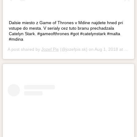
Dalsie miesto z Game of Thrones v Mdine najdete hned pri
vstupe do mesta. V serialy cez tuto branu prechadzala
Catelyn Stark. #gameofthrones #got #catelynstark #malta
#mdina
A post shared by
Jozef Pis
(@jozefpis.sk) on
Aug 1, 2018 at 10:18am PDT