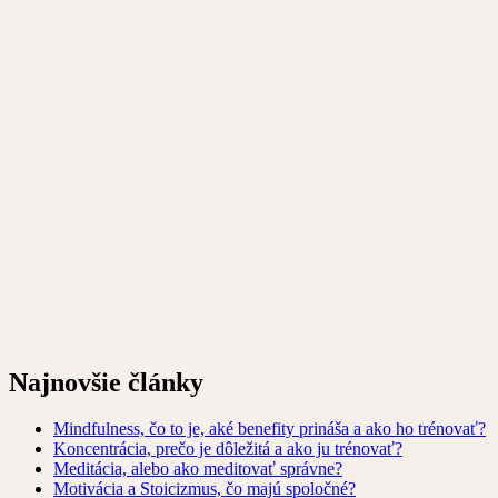
Najnovšie články
Mindfulness, čo to je, aké benefity prináša a ako ho trénovať?
Koncentrácia, prečo je dôležitá a ako ju trénovať?
Meditácia, alebo ako meditovať správne?
Motivácia a Stoicizmus, čo majú spoločné?