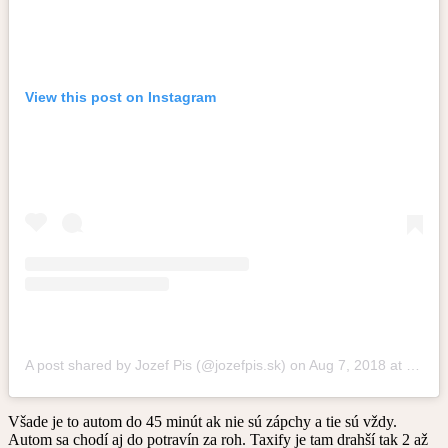
View this post on Instagram
A post shared by Jozef Pis (@jozefpis.sk)
on
Aug 7, 2018 at 12:04pm PDT
Všade je to autom do 45 minút ak nie sú zápchy a tie sú vždy.
Autom sa chodí aj do potravín za roh. Taxify je tam drahší tak 2 až