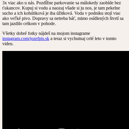
3x viac ako u nás. Pozdĺžne parkovanie sa málokedy zaobíde bez
ťukancov. Kupuj si vodu a naozaj všade si ju nos, je tam pekelne
sucho a ich kohútiková je iba úžitková. Voda v podniku stojí viac
ako veľké pivo. Dopravy sa netreba báť, mimo osídlených štvrtí sa
tam jazdilo celkom v pohode.
Všetky dobré fotky nájdeš na mojom instagrame
instagram.com/jozefpis.sk
a teraz si vychutnaj celé leto v tomto
videu.