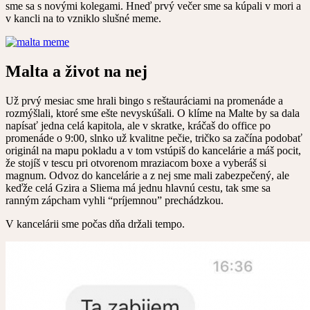
sme sa s novými kolegami. Hneď prvý večer sme sa kúpali v mori a
v kancli na to vzniklo slušné meme.
Malta a život na nej
Už prvý mesiac sme hrali bingo s reštauráciami na promenáde a
rozmýšlali, ktoré sme ešte nevyskúšali. O klíme na Malte by sa dala
napísať jedna celá kapitola, ale v skratke, kráčaš do office po
promenáde o 9:00, slnko už kvalitne pečie, tričko sa začína podobať
originál na mapu pokladu a v tom vstúpiš do kancelárie a máš pocit,
že stojíš v tescu pri otvorenom mraziacom boxe a vyberáš si
magnum. Odvoz do kancelárie a z nej sme mali zabezpečený, ale
keďže celá Gzira a Sliema má jednu hlavnú cestu, tak sme sa
ranným zápcham vyhli “príjemnou” prechádzkou.
V kancelárii sme počas dňa držali tempo.