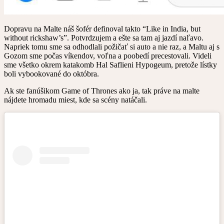
Dopravu na Malte náš šofér definoval takto “Like in India, but
without rickshaw’s”. Potvrdzujem a ešte sa tam aj jazdí naľavo.
Napriek tomu sme sa odhodlali požičať si auto a nie raz, a Maltu aj s
Gozom sme počas víkendov, voľna a poobedí precestovali. Videli
sme všetko okrem katakomb Hal Saflieni Hypogeum, pretože lístky
boli vybookované do októbra.
Ak ste fanúšikom Game of Thrones ako ja, tak práve na malte
nájdete hromadu miest, kde sa scény natáčali.