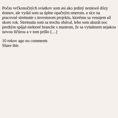
Počas veľkonočných sviatkov som asi ako jediný neniesol dózy
domov, ale vydal som sa úplne opačným smerom, a síce na
pracovné stretnutie s investorom projektu, ktorému sa venujem už
skoro rok. Stretnutia som sa trochu obával, lebo som akurát noc
predtým spájal niektoré branche s mastrom, že sa vytiahnem nejakou
novou fičúrou a v tom prišlo […]
10 rokov ago
no comments
Share this